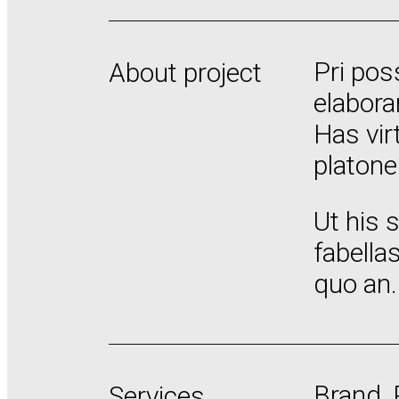
Pri pos
About project
elabora
Has vir
platon
Ut his 
fabella
quo an
Brand, P
Services