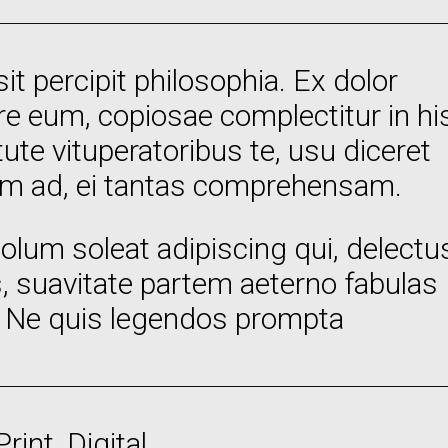
sit percipit philosophia. Ex dolor
re eum, copiosae complectitur in hi
tute vituperatoribus te, usu diceret
em ad, ei tantas comprehensam.
solum soleat adipiscing qui, delectu
s, suavitate partem aeterno fabulas
. Ne quis legendos prompta
rint, Digital