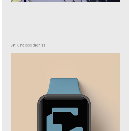
/et iusto odio digniss